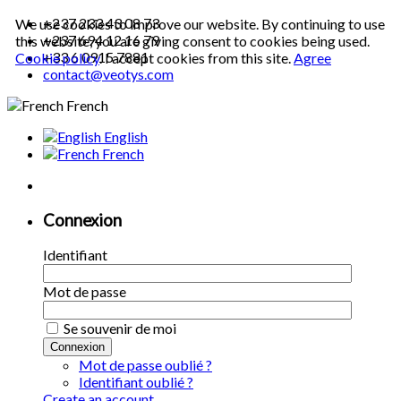
+237 233 43 08 73
We use cookies to improve our website. By continuing to use
+237 694 12 16 79
this website, you are giving consent to cookies being used.
+33 6 0915 7881
Cookie policy
.
I accept cookies from this site.
Agree
contact@veotys.com
French
English
French
Connexion
Identifiant
Mot de passe
Se souvenir de moi
Connexion
Mot de passe oublié ?
Identifiant oublié ?
Create an account