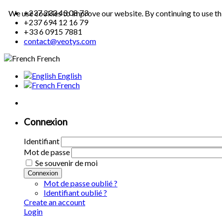
+237 233 43 08 73
We use cookies to improve our website. By continuing to use th
+237 694 12 16 79
+33 6 0915 7881
contact@veotys.com
French
English
French
Connexion
Identifiant
Mot de passe
Se souvenir de moi
Connexion
Mot de passe oublié ?
Identifiant oublié ?
Create an account
Login